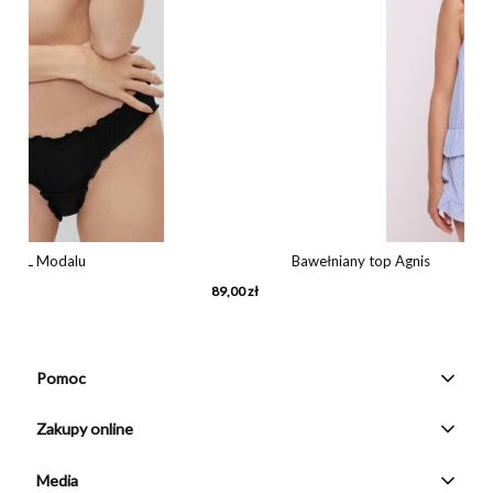
Bawełniany top Agnis
89,00 zł
299
Pomoc
Zakupy online
Media