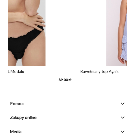
Bawełniany top Agnis
89,00 zł
2
Pomoc
Zakupy online
Media