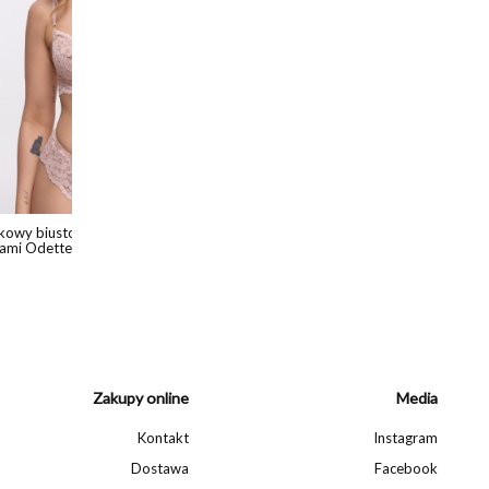
Miękki biustonosz Inez
Stringi K
czarnym
289,00 zł
259,00 zł
Zakupy online
Media
Kontakt
Instagram
Dostawa
Facebook