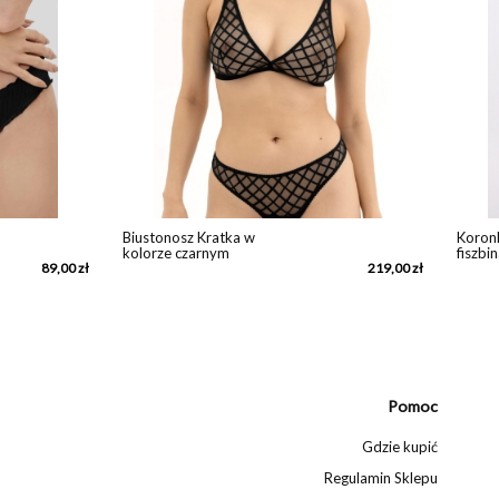
z Kratka w
Koronkowy biustonosz z
zarnym
fiszbinami Odette
219,00 zł
Pomoc
Gdzie kupić
Regulamin Sklepu