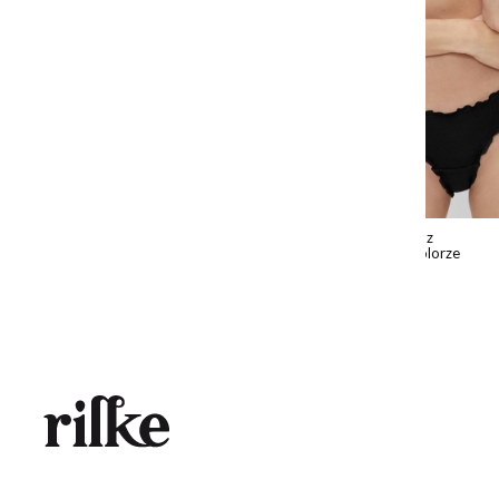
Marszczone figi Raya z
Biustonos
TENCEL Modalu w kolorze
kolorze c
czarnym
89,00 zł