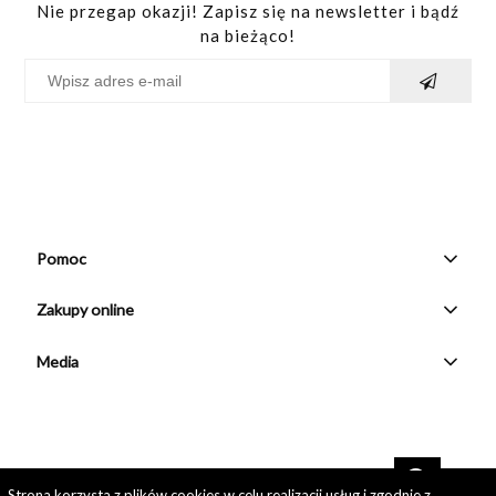
Nie przegap okazji! Zapisz się na newsletter i bądź
na bieżąco!
Pomoc
Zakupy online
Media
pokaż pełną wersję strony
Strona korzysta z plików cookies w celu realizacji usług i zgodnie z