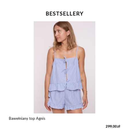
BESTSELLERY
Bawełniany top Agnis
ł
299,00 zł