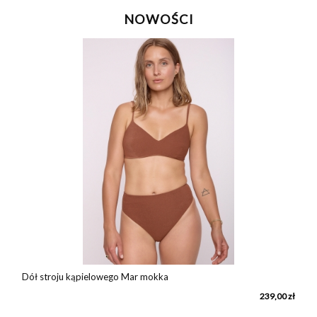
NOWOŚCI
Dół stroju kąpielowego Mar mokka
ł
239,00 zł