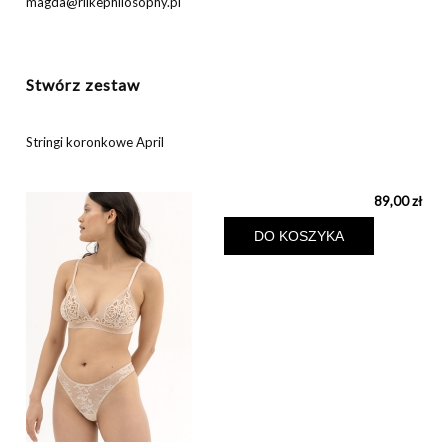
magda@rilkephilosophy.pl
Stwórz zestaw
Stringi koronkowe April
89,00 zł
DO KOSZYKA