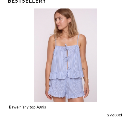
BESTSELLERY
Bawełniany top Agnis
ł
299,00 zł