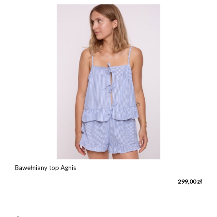
Bawełniany top Agnis
ł
299,00 zł