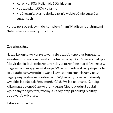
Koronka: 90% Poliamid, 10% Elastan
Podszewka: 100% Poliamid
Prać ręcznie, pranie delikatne, nie wybielać, nie suszyć w
suszarkach
Połącz go z pasującymi do kompletu
figami Madison
lub
stringami
Nelly
i stwórz romantyczny look!
Czy wiesz, że...
Nasza koronka wykorzystywana do uszycia tego biustonosza to
wyselekcjonowane nadwyżki produkcyjne bądź końcówki kolekcji z
fabryk tkanin, które nie zostały nabyte przez inne marki i zalegają w
magazynie czekając na utylizację. W ten sposób wykorzystujemy to
co zostało już wyprodukowane i tym samym zmniejszamy nasz
negatywny wpływ na środowisko. Wybieramy zawsze materiały
wysokiej jakości tak żeby mogły Ci służyć jak najdłużej. Kupując
Rilke masz pewność, że wybrany przez Ciebie produkt został
wykonany z najwyższą troską, a każdy etap produkcji bielizny
odbywa się w Polsce.
Tabela rozmiarów