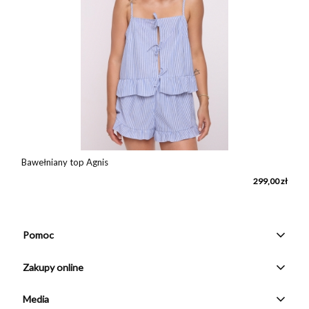
Bawełniany top Agnis
ł
299,00 zł
Pomoc
Zakupy online
Media