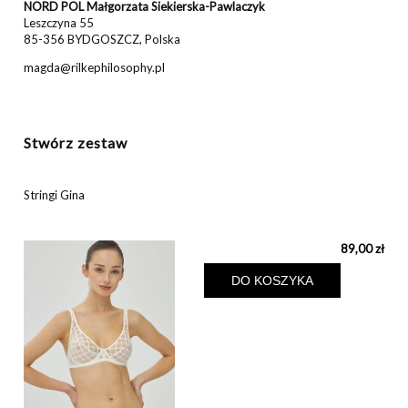
NORD POL Małgorzata Siekierska-Pawlaczyk
Leszczyna 55
85-356 BYDGOSZCZ, Polska
magda@rilkephilosophy.pl
Stwórz zestaw
Stringi Gina
89,00 zł
DO KOSZYKA